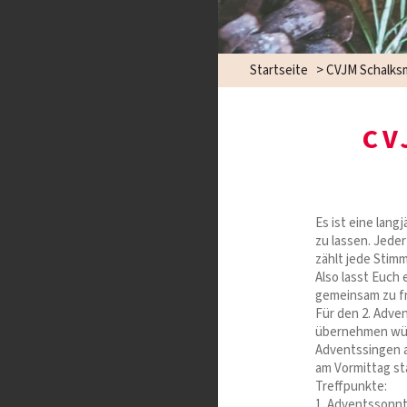
Startseite
>
CVJM Schalks
CV
Es ist eine lang
zu lassen. Jede
zählt jede Stim
Also lasst Euch 
gemeinsam zu f
Für den 2. Adve
übernehmen würd
Adventssingen a
am Vormittag st
Treffpunkte:
1. Adventssonnta