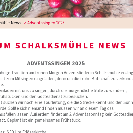
mühle News
>
Adventssingen 2025
JM SCHALKSMÜHLE NEWS
ADVENTSSINGEN 2025
jährige Tradition am frühen Morgen Adventslieder in Schalksmühle erklin
r ist zum Mitsingen eingeladen, denn um die frohe Botschaft zu verkünd
me.
einladen mit uns zu singen, durch die morgendliche Stille zu wandern,
rühstücken und den Gottesdienst zu besuchen.
nt suchen wir noch eine Tourleitung, die die Strecke kennt und den Son
e. Sollte sich niemand finden müssen wir an diesem Tag das
usfallen lassen. Außerdem findet am 2. Adventssonntag kein Gottesdie
att. Geplant ist ein gemeinsames Frühstück.
g: 6:30 Uhr Erlöserkirche