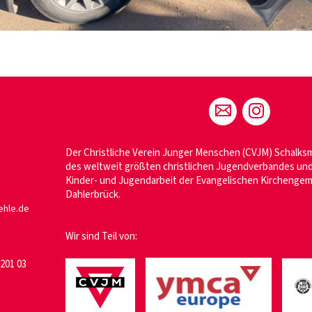
Der Christliche Verein Junger Menschen (CVJM) Schalksm
des weltweit größten christlichen Jugendverbandes und
Kinder- und Jugendarbeit der Evangelischen Kirchenge
Dahlerbrück.
ehle.de
Wir sind Teil von:
201 03