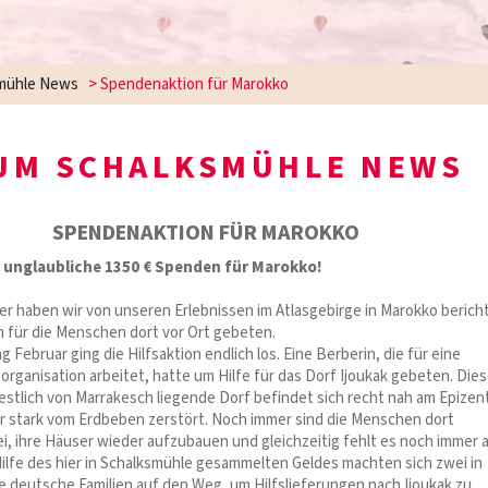
mühle News
>
Spendenaktion für Marokko
JM SCHALKSMÜHLE NEWS
SPENDENAKTION FÜR MAROKKO
r unglaubliche 1350 € Spenden für Marokko!
 haben wir von unseren Erlebnissen im Atlasgebirge in Marokko berich
für die Menschen dort vor Ort gebeten.
g Februar ging die Hilfsaktion endlich los. Eine Berberin, die für eine
organisation arbeitet, hatte um Hilfe für das Dorf Ijoukak gebeten. Die
estlich von Marrakesch liegende Dorf befindet sich recht nah am Epize
 stark vom Erdbeben zerstört. Noch immer sind die Menschen dort
, ihre Häuser wieder aufzubauen und gleichzeitig fehlt es noch immer 
Hilfe des hier in Schalksmühle gesammelten Geldes machten sich zwei in
 deutsche Familien auf den Weg, um Hilfslieferungen nach Ijoukak zu