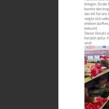
bringen. Da die 
konnte den insge
das mit für uns
zeigte sich selb
erleben durften
bekocht.
Dieser Einsatz 
herzlich dafür. 
sind!