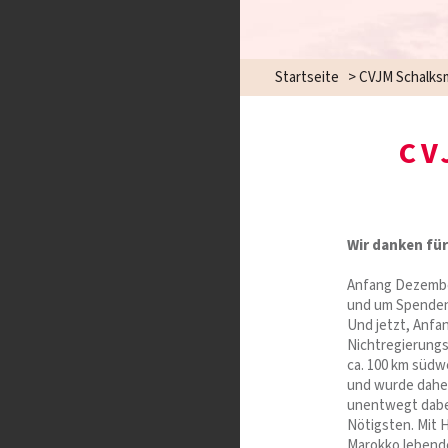
Startseite
>
CVJM Schalks
CV
Wir danken fü
Anfang Dezember
und um Spenden 
Und jetzt, Anfan
Nichtregierungs
ca. 100 km südw
und wurde daher
unentwegt dabei
Nötigsten. Mit 
Marokko lebende